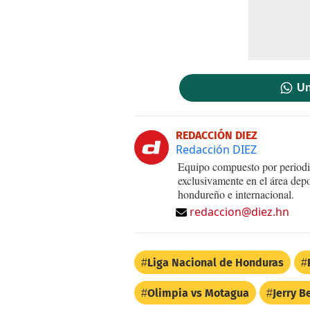
Un
REDACCIÓN DIEZ
Redacción DIEZ
Equipo compuesto por periodis
exclusivamente en el área dep
hondureño e internacional.
redaccion@diez.hn
Liga Nacional de Honduras
Olimpia vs Motagua
Jerry B