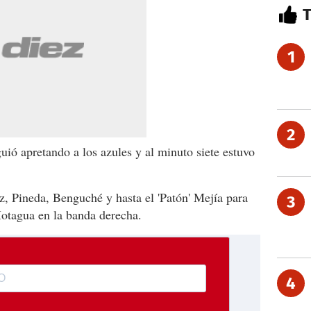
1
2
guió apretando a los azules y al minuto siete estuvo
, Pineda, Benguché y hasta el 'Patón' Mejía para
3
Motagua en la banda derecha.
4