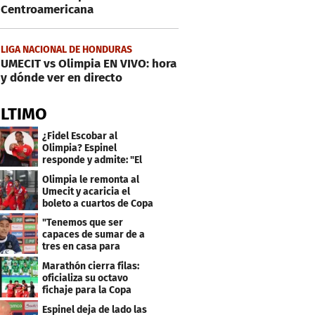
Centroamericana
LIGA NACIONAL DE HONDURAS
UMECIT vs Olimpia EN VIVO: hora
y dónde ver en directo
ÚLTIMO
¿Fidel Escobar al
Olimpia? Espinel
responde y admite: "El
resultado fue corto"
Olimpia le remonta al
Umecit y acaricia el
boleto a cuartos de Copa
Centroamericana
"Tenemos que ser
capaces de sumar de a
tres en casa para
asegurar la
Marathón cierra filas:
clasificación"
oficializa su octavo
fichaje para la Copa
Centroamericana
Espinel deja de lado las