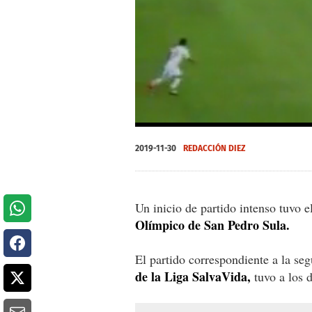
0
seconds
2019-11-30
REDACCIÓN DIEZ
of
0
seconds
Volume
0%
Un inicio de partido intenso tuvo e
Olímpico de San Pedro Sula.
El partido correspondiente a la se
de la Liga SalvaVida,
tuvo a los 