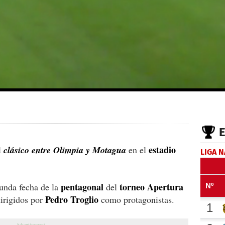
estadio
l
clásico entre Olimpia y Motagua
en el
LIGA 
pentagonal
torneo Apertura
gunda fecha de la
del
Pedro Troglio
dirigidos por
como protagonistas.