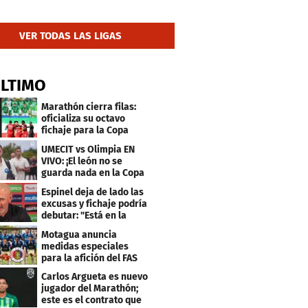
VER TODAS LAS LIGAS
ÚLTIMO
Marathón cierra filas:
oficializa su octavo
fichaje para la Copa
Centroamericana
UMECIT vs Olimpia EN
VIVO: ¡El león no se
guarda nada en la Copa
Centroamericana
Espinel deja de lado las
excusas y fichaje podría
debutar: "Está en la
lista..."
Motagua anuncia
medidas especiales
para la afición del FAS
de El Salvador
Carlos Argueta es nuevo
jugador del Marathón;
este es el contrato que