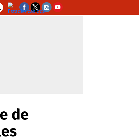
pe de
les