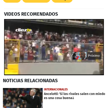
VIDEOS RECOMENDADOS
Próximo
0
NOTICIAS
RELACIONADAS
seconds
of
17
INTERNACIONALES
seconds
Ancelotti: 'Si los rivales salen con miedo
es una cosa buenaâ