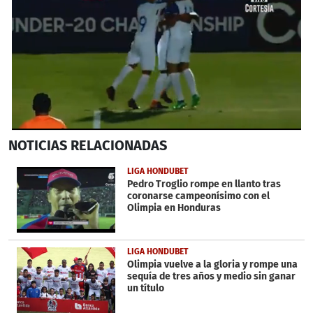
0
NOTICIAS
RELACIONADAS
seconds
of
1
LIGA HONDUBET
minute,
Pedro Troglio rompe en llanto tras
31
coronarse campeonísimo con el
seconds
Olimpia en Honduras
LIGA HONDUBET
Olimpia vuelve a la gloria y rompe una
sequía de tres años y medio sin ganar
un título