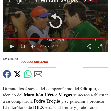
Troglio bromeó con Vargas: 'Vos tenés 20 años ganando cosas, dejame ganar algo a mí'
X
00:12
00:12
0
of
2019-12-08
12
DOUGLAS ORELLANA
seconds
Olimpia
Durante los festejos del campeonísimo del
, el
Marathón Héctor Vargas
técnico del
se acercó a felicitar
Pedro Troglio
a su compatriota
y se pusieron a bromear.
DIEZ
El micrófono de
estaba al frente y grabó todo.