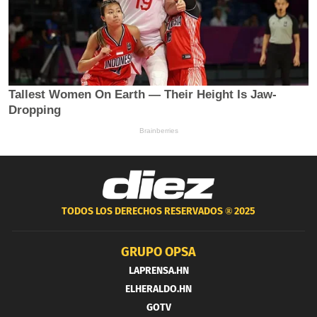
TODOS LOS DERECHOS RESERVADOS ®
2025
GRUPO OPSA
LAPRENSA.HN
ELHERALDO.HN
GOTV