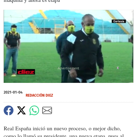
X
X
X
0
seconds
2021-01-04
of
REDACCIÓN DIEZ
0
seconds
Real España inició un nuevo proceso, o mejor dicho,
como lo llamó su presidente, una nueva etapa, pues al