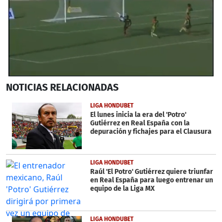
0
NOTICIAS
RELACIONADAS
seconds
of
1
LIGA HONDUBET
minute,
El lunes inicia la era del 'Potro'
55
Gutiérrez en Real España con la
seconds
depuración y fichajes para el Clausura
LIGA HONDUBET
Raúl 'El Potro' Gutiérrez quiere triunfar
en Real España para luego entrenar un
equipo de la Liga MX
LIGA HONDUBET