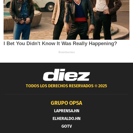
TODOS LOS DERECHOS RESERVADOS ®
2025
GRUPO OPSA
LAPRENSA.HN
ELHERALDO.HN
GOTV