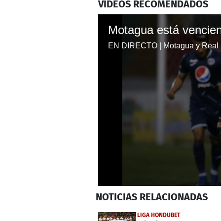
VIDEOS RECOMENDADOS
0
NOTICIAS
RELACIONADAS
seconds
of
1
LIGA HONDUBET
minute,