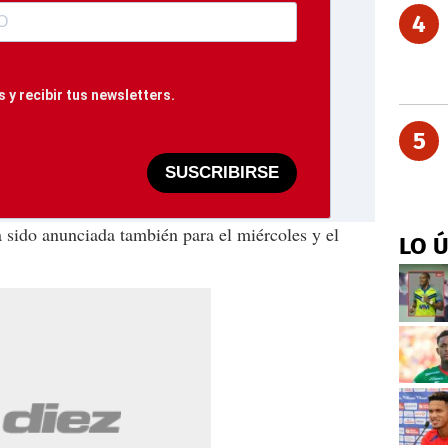
4
 y recibir tus newsletters.
5
SUSCRIBIRSE
 sido anunciada también para el miércoles y el
LO 