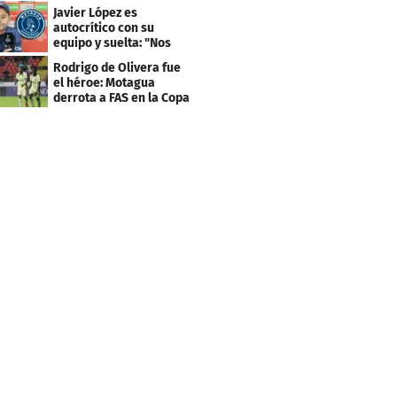
faltaba un equipo
Javier López es
grande"
autocrítico con su
equipo y suelta: "Nos
costó muchísimo..."
Rodrigo de Olivera fue
el héroe: Motagua
derrota a FAS en la Copa
Centroamericana