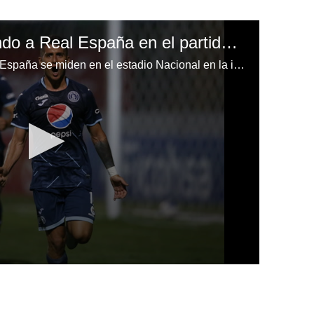
Motagua está venciendo a Real España en el partido de ida de las semifinales del Clausura
EN DIRECTO | Motagua y Real España se miden en el estadio Nacional en la ida de las semifinales