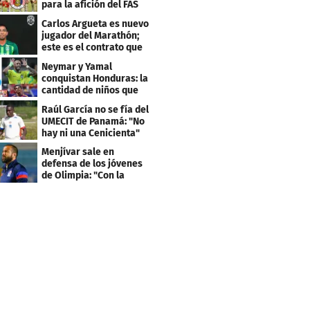
para la afición del FAS
de El Salvador
Carlos Argueta es nuevo
jugador del Marathón;
este es el contrato que
firmó
Neymar y Yamal
conquistan Honduras: la
cantidad de niños que
llevan sus nombres
Raúl García no se fía del
UMECIT de Panamá: "No
hay ni una Cenicienta"
Menjívar sale en
defensa de los jóvenes
de Olimpia: "Con la
gente no se queda bien"