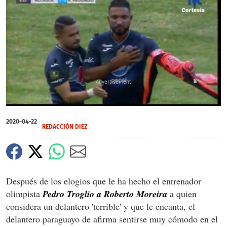
X
X
0
seconds
2020-04-22
of
REDACCIÓN DIEZ
2
minutes,
15
seconds
Después de los elogios que le ha hecho el entrenador
olimpista
Pedro Troglio a Roberto Moreira
a quien
considera un delantero 'terrible' y que le encanta, el
delantero paraguayo de afirma sentirse muy cómodo en el