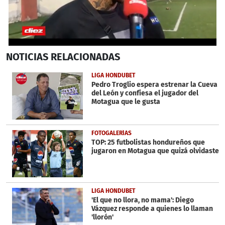
0
NOTICIAS
RELACIONADAS
seconds
of
1
LIGA HONDUBET
minute,
Pedro Troglio espera estrenar la Cueva
29
del León y confiesa el jugador del
seconds
Motagua que le gusta
FOTOGALERÍAS
TOP: 25 futbolistas hondureños que
jugaron en Motagua que quizá olvidaste
LIGA HONDUBET
'El que no llora, no mama': Diego
Vázquez responde a quienes lo llaman
'llorón'