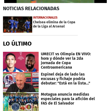
0
NOTICIAS
RELACIONADAS
seconds
of
42
INTERNACIONALES
seconds
Chelsea elimina de la Copa
de la Liga al Arsenal
LO ÚLTIMO
UMECIT vs Olimpia EN VIVO:
hora y dónde ver la 2da
jornada de Copa
Centroamericana
Espinel deja de lado las
excusas y fichaje podría
debutar: "Está en la lista..."
Motagua anuncia medidas
especiales para la afición del
FAS de El Salvador