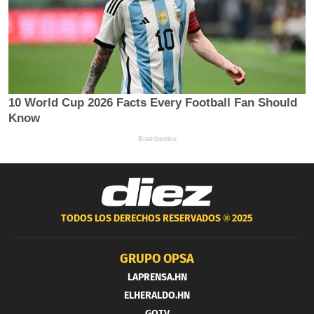
TODOS LOS DERECHOS RESERVADOS ®
2025
GRUPO OPSA
LAPRENSA.HN
ELHERALDO.HN
GOTV