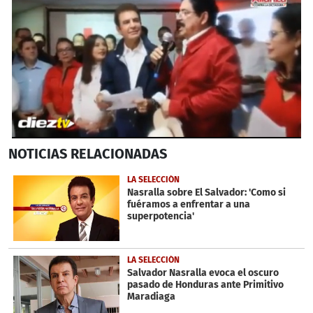
0
NOTICIAS
RELACIONADAS
seconds
of
59
LA SELECCIÓN
seconds
Nasralla sobre El Salvador: 'Como si
fuéramos a enfrentar a una
superpotencia'
LA SELECCIÓN
Salvador Nasralla evoca el oscuro
pasado de Honduras ante Primitivo
Maradiaga