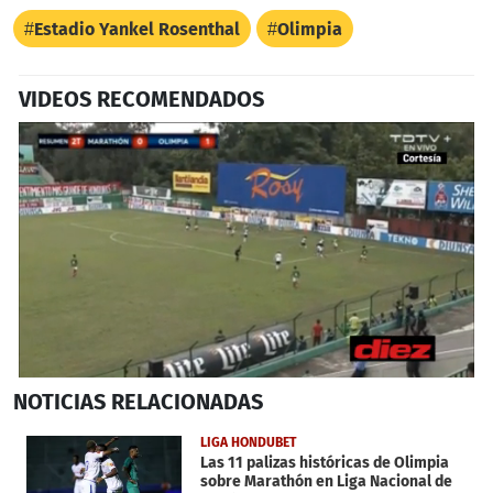
Estadio Yankel Rosenthal
Olimpia
VIDEOS RECOMENDADOS
0
NOTICIAS
RELACIONADAS
seconds
of
4
LIGA HONDUBET
minutes,
Las 11 palizas históricas de Olimpia
20
sobre Marathón en Liga Nacional de
seconds