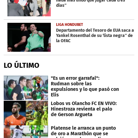
nada más lindo que jugar cada tres
días”
LIGA HONDUBET
Departamento del Tesoro de EUA saca a
Yankel Rosenthal de su 'lista negra” de
la OFAC
LO ÚLTIMO
"Es un error garrafal":
Rudman sobre las
expulsiones y lo que pasó con
Elis
Lobos vs Olancho FC EN VIVO:
Hinestroza revienta el palo
de Gerson Argueta
Platense le arranca un punto
de oro a Marathón que se