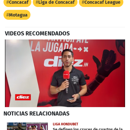
Concacaf
Liga de Concacaf
Concacaf League
Motagua
VIDEOS RECOMENDADOS
0
NOTICIAS
RELACIONADAS
seconds
of
2
LIGA HONDUBET
minutes,
Se definen los cruces de cuartos de la