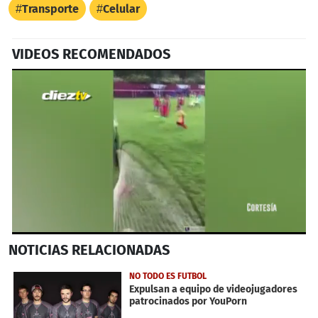
Transporte
Celular
VIDEOS RECOMENDADOS
0
NOTICIAS
RELACIONADAS
seconds
of
42
NO TODO ES FUTBOL
seconds
Expulsan a equipo de videojugadores
patrocinados por YouPorn