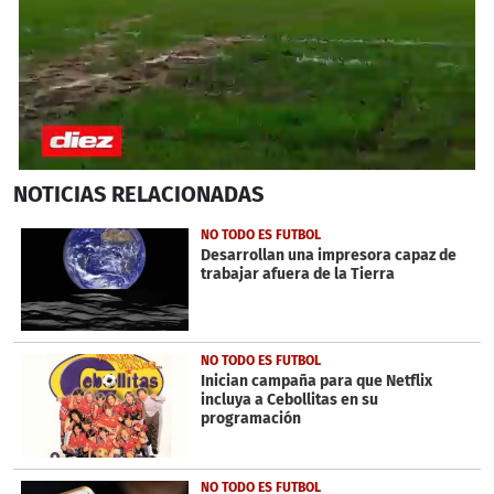
0
NOTICIAS
RELACIONADAS
seconds
of
3
NO TODO ES FUTBOL
minutes,
Desarrollan una impresora capaz de
3
trabajar afuera de la Tierra
seconds
NO TODO ES FUTBOL
Inician campaña para que Netflix
incluya a Cebollitas en su
programación
NO TODO ES FUTBOL