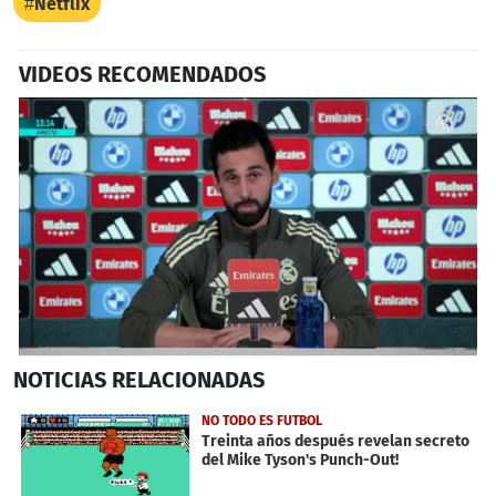
Netflix
VIDEOS RECOMENDADOS
0
NOTICIAS
RELACIONADAS
seconds
of
48
NO TODO ES FUTBOL
seconds
Treinta años después revelan secreto
del Mike Tyson's Punch-Out!