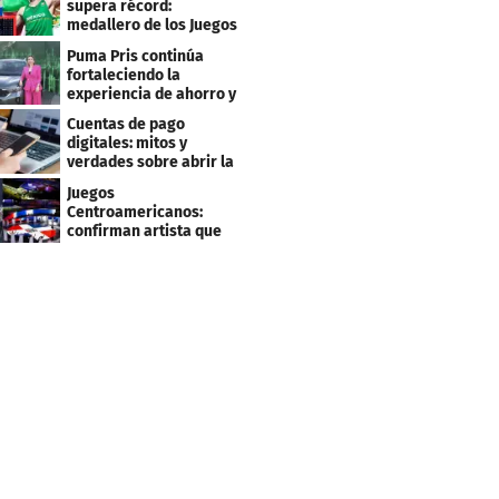
supera récord:
medallero de los Juegos
Centroamericanos
Puma Pris continúa
fortaleciendo la
experiencia de ahorro y
beneficios para sus
Cuentas de pago
clientes
digitales: mitos y
verdades sobre abrir la
tuya y entrar
Juegos
Centroamericanos:
confirman artista que
cantará en la ceremonia
de clausura