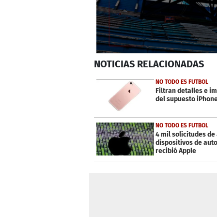
0
NOTICIAS
RELACIONADAS
seconds
of
3
NO TODO ES FUTBOL
minutes,
Filtran detalles e 
30
del supuesto iPhone
seconds
Volume
0%
NO TODO ES FUTBOL
4 mil solicitudes de
dispositivos de aut
recibió Apple