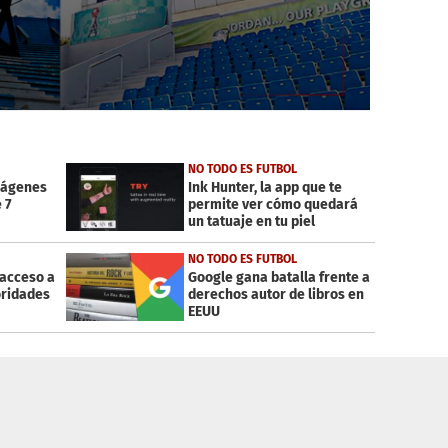
NO TODO ES FUTBOL
imágenes
Ink Hunter, la app que te
 7
permite ver cómo quedará
un tatuaje en tu piel
NO TODO ES FUTBOL
 acceso a
Google gana batalla frente a
oridades
derechos autor de libros en
EEUU