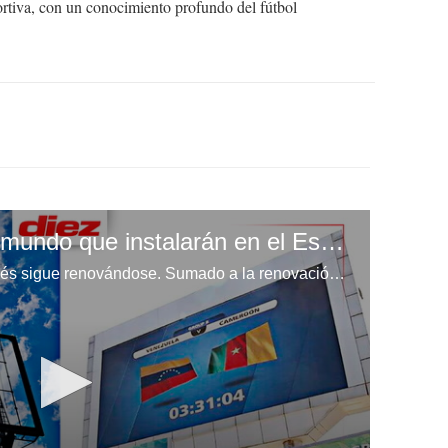
ortiva, con un conocimiento profundo del fútbol
La pantalla de primer mundo que instalarán en el Estadio Chelato Uclés
El Estadio Nacional Chelato Uclés sigue renovándose. Sumado a la renovación del engramillado, instalación de techo y butacas, ahora se instalará una pantalla gigante en el inmueble. Claudia Torres nos brinda todos los detalles.