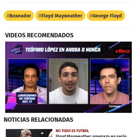
Boxeador
Floyd Mayweather
George Floyd
VIDEOS RECOMENDADOS
0
NOTICIAS
RELACIONADAS
seconds
of
24
NO TODO ES FUTBOL
seconds
Floyd Mayweather amenaza en serio