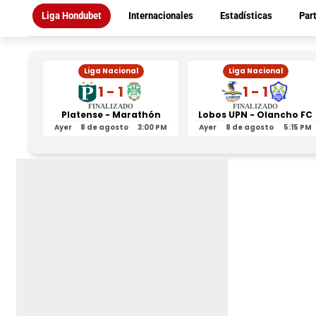
Liga Hondubet
Internacionales
Estadísticas
Par
Liga Nacional
Liga Nacional
1 - 1
1 - 1
FINALIZADO
FINALIZADO
Platense - Marathón
Lobos UPN - Olancho FC
Ayer
8 de agosto
3:00 PM
Ayer
8 de agosto
5:15 PM