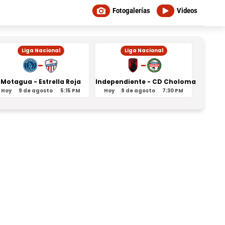
Fotogalerías
Videos
Liga Nacional
Liga Nacional
-
-
Motagua - Estrella Roja
Independiente - CD Choloma
Orl
Hoy
9 de agosto
5:15 PM
Hoy
9 de agosto
7:30 PM
Ayer