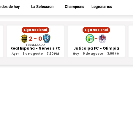
tidos de hoy
La Selección
Champions
Legionarios
Liga Nacional
Liga Nacional
2 - 0
-
FINALIZADO
Real España - Génesis FC
Juticalpa FC - Olimpia
Ayer
8 de agosto
7:30 PM
Hoy
9 de agosto
3:00 PM