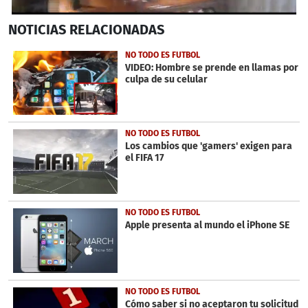
0
NOTICIAS
RELACIONADAS
seconds
of
3
NO TODO ES FUTBOL
minutes,
VIDEO: Hombre se prende en llamas por
10
culpa de su celular
seconds
NO TODO ES FUTBOL
Los cambios que 'gamers' exigen para
el FIFA 17
NO TODO ES FUTBOL
Apple presenta al mundo el iPhone SE
NO TODO ES FUTBOL
Cómo saber si no aceptaron tu solicitud