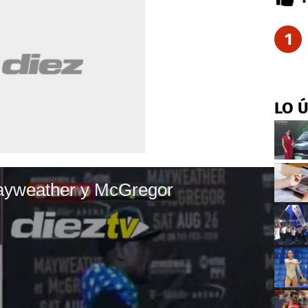
1
LO 
Mayweather y McGregor