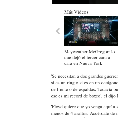
0
seconds
Más Videos
of
2
minutes,
6
seconds
Volume
90%
Mayweather-McGregor: lo
que dejó el tercer cara a
cara en Nueva York
'Se necesitan a dos grandes guerr
si es un ring o si es en un octágon
de frente o de espaldas. Todavía pu
ese es mi record de boxeo', el dijo
'Floyd quiere que yo venga aquí a
menos de 4 asaltos. Acuérdate de 