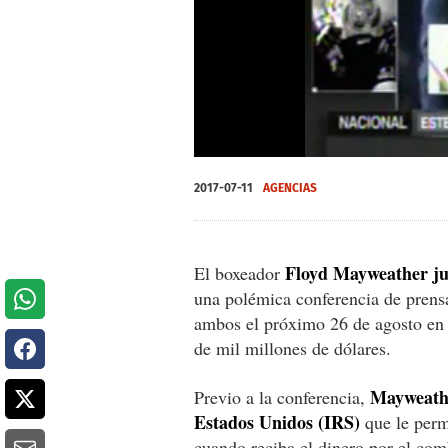
0
seconds
2017-07-11
AGENCIAS
of
0
seconds
Volume
0%
Floyd Mayweather j
El boxeador
una polémica conferencia de prensa
ambos el próximo 26 de agosto en
de mil millones de dólares.
Mayweathe
Previo a la conferencia,
Estados Unidos (IRS)
que le permi
cuando reciba el dinero por el comb