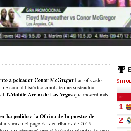
unto a peleador Conor McGregor
han ofrecido
$TITU
 de cara al histórico combate que sostendrán
T-Mobile Arena de Las Vegas
 el
que moverá más
r ha pedido a la Oficina de Impuestos de
ta retrasar el pago de sus tributos de 2015 a
ate que afrontará ante el luchador irlandés de artes