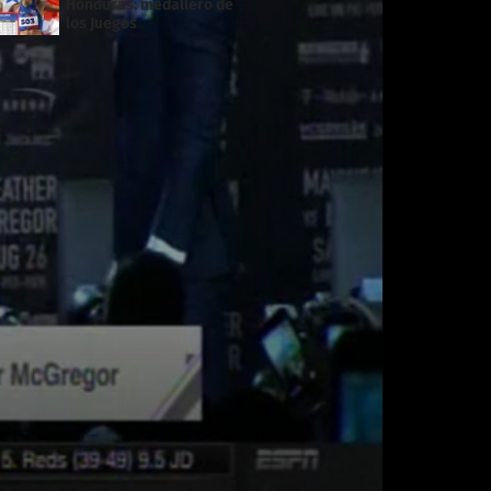
Honduras: medallero de
los Juegos
Centroamericanos