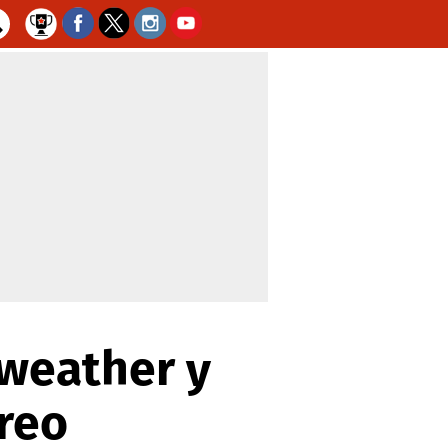
yweather y
reo