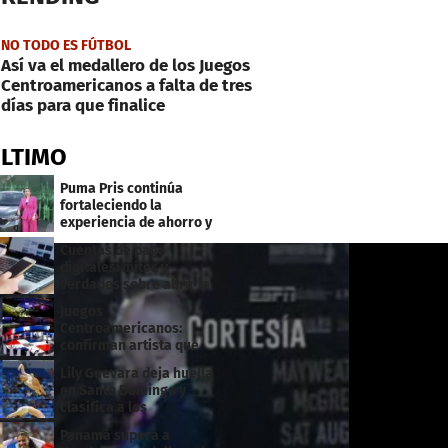
NO TODO ES FÚTBOL
Así va el medallero de los Juegos
Centroamericanos a falta de tres
días para que finalice
ÚLTIMO
Puma Pris continúa
fortaleciendo la
experiencia de ahorro y
beneficios para sus
Cuentas de pago
clientes
digitales: mitos y
verdades sobre abrir la
tuya y entrar
Juegos
Centroamericanos:
confirman artista que
cantará en la ceremonia
Lily Guevara deja huella
de clausura
en Santo Domingo y
clasifica a los
Panamericanos de Lima
Panamá supera a
2027