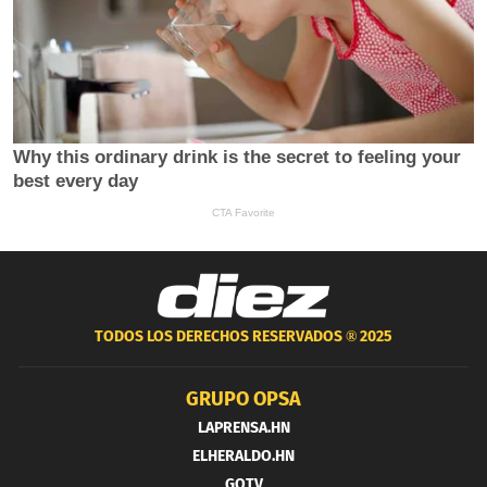
TODOS LOS DERECHOS RESERVADOS ®
2025
GRUPO OPSA
LAPRENSA.HN
ELHERALDO.HN
GOTV