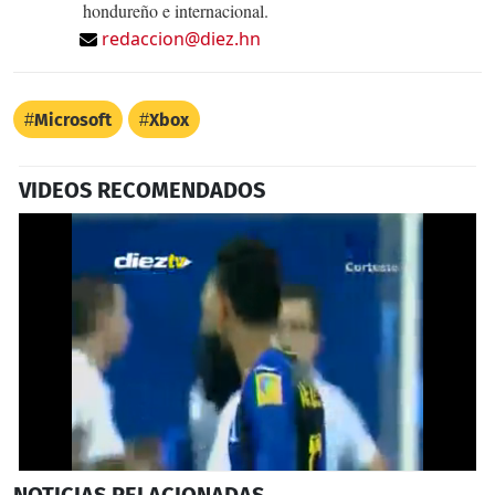
hondureño e internacional.
redaccion@diez.hn
Microsoft
Xbox
VIDEOS RECOMENDADOS
0
NOTICIAS
RELACIONADAS