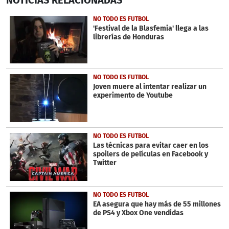
seconds
of
58
NO TODO ES FUTBOL
seconds
'Festival de la Blasfemia' llega a las
librerías de Honduras
NO TODO ES FUTBOL
Joven muere al intentar realizar un
experimento de Youtube
NO TODO ES FUTBOL
Las técnicas para evitar caer en los
spoilers de películas en Facebook y
Twitter
NO TODO ES FUTBOL
EA asegura que hay más de 55 millones
de PS4 y Xbox One vendidas