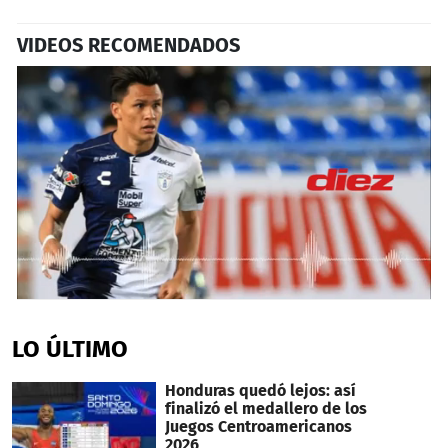
VIDEOS RECOMENDADOS
0
seconds
of
LO ÚLTIMO
6
minutes,
31
Honduras quedó lejos: así
seconds
finalizó el medallero de los
Juegos Centroamericanos
2026