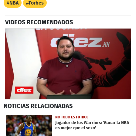
NBA
Forbes
VIDEOS RECOMENDADOS
0
NOTICIAS
RELACIONADAS
seconds
of
5
NO TODO ES FUTBOL
minutes,
Jugador de los Warriors: 'Ganar la NBA
11
es mejor que el sexo'
seconds