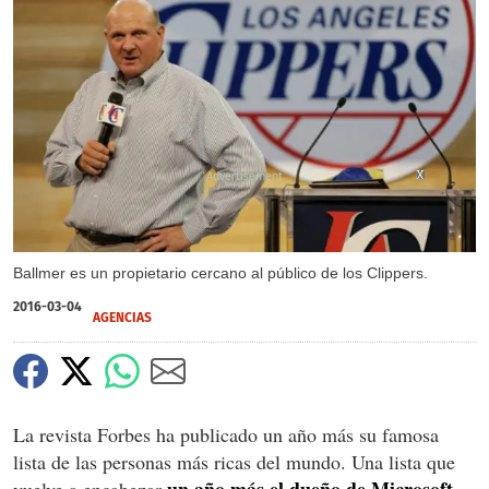
X
X
X
Ballmer es un propietario cercano al público de los Clippers.
2016-03-04
AGENCIAS
La revista Forbes ha publicado un año más su famosa
lista de las personas más ricas del mundo. Una lista que
un año más el dueño de Microsoft,
vuelve a encabezar