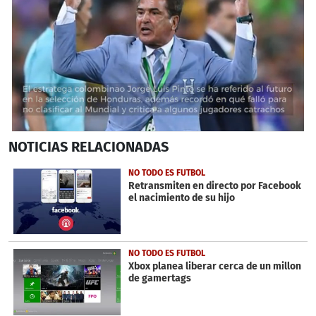
0
NOTICIAS
RELACIONADAS
seconds
of
34
NO TODO ES FUTBOL
seconds
Retransmiten en directo por Facebook
el nacimiento de su hijo
NO TODO ES FUTBOL
Xbox planea liberar cerca de un millon
de gamertags