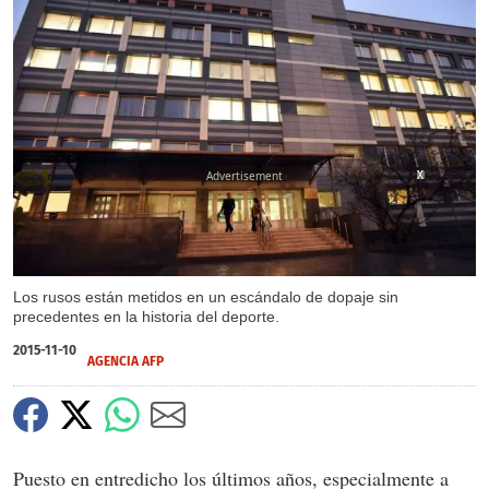
X
X
Los rusos están metidos en un escándalo de dopaje sin
precedentes en la historia del deporte.
2015-11-10
AGENCIA AFP
Puesto en entredicho los últimos años, especialmente a