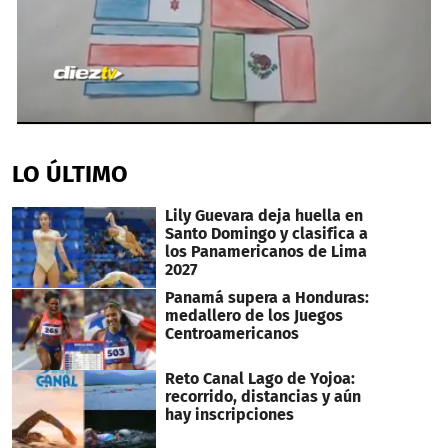
0
seconds
of
LO ÚLTIMO
5
minutes,
49
Lily Guevara deja huella en
seconds
Santo Domingo y clasifica a
los Panamericanos de Lima
2027
Panamá supera a Honduras:
medallero de los Juegos
Centroamericanos
Reto Canal Lago de Yojoa:
recorrido, distancias y aún
hay inscripciones