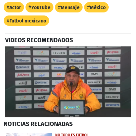
Actor
YouTube
Mensaje
México
Futbol mexicano
VIDEOS RECOMENDADOS
0
NOTICIAS
RELACIONADAS
seconds
of
13
NO TODO ES FUTBOL