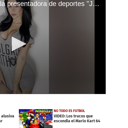
El sexy baile de la bella presentadora de deportes "Jimena Sánchez" que enciende las redes sociales
NO TODO ES FUTBOL
 alusiva
VIDEO: Los trucos que
ar
escondía el Mario Kart 64