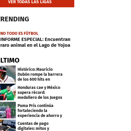
VER TODAS LAS LIGAS
TRENDING
NO TODO ES FÚTBOL
INFORME ESPECIAL: Encuentran
raro animal en el Lago de Yojoa
ÚLTIMO
Histórico: Mauricio
Dubón rompe la barrera
de los 600 hits en
Grandes Ligas
Honduras cae y México
supera récord:
medallero de los Juegos
Centroamericanos
Puma Pris continúa
fortaleciendo la
experiencia de ahorro y
beneficios para sus
Cuentas de pago
clientes
digitales: mitos y