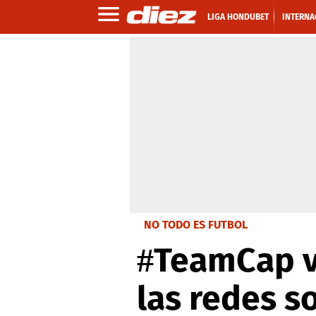
LIGA HONDUBET
INTERNA
NO TODO ES FUTBOL
#TeamCap v
las redes s