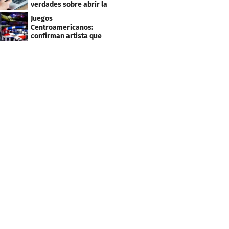
verdades sobre abrir la
tuya y entrar
Juegos
Centroamericanos:
confirman artista que
cantará en la ceremonia
de clausura