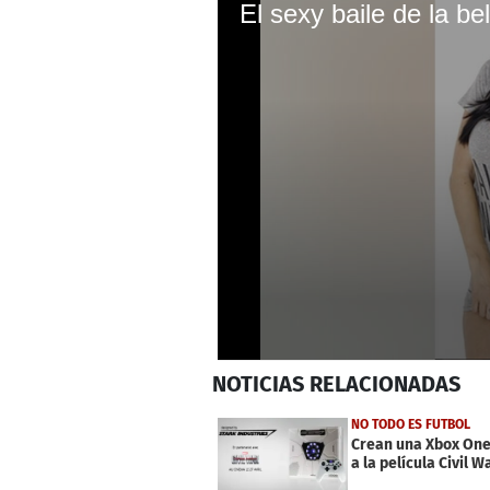
0
NOTICIAS
RELACIONADAS
seconds
of
1
NO TODO ES FUTBOL
minute,
Crean una Xbox One
47
a la película Civil W
seconds
Volume
0%