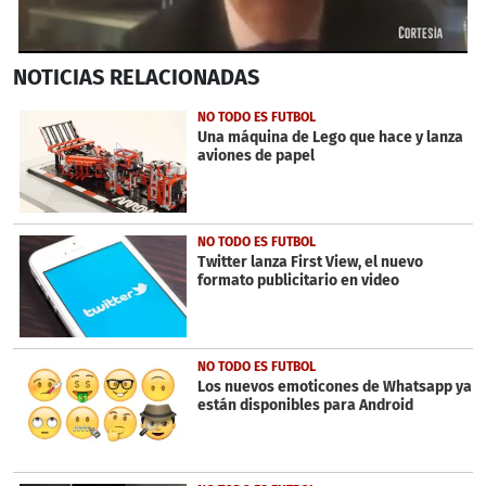
0
NOTICIAS
RELACIONADAS
seconds
of
40
NO TODO ES FUTBOL
seconds
Una máquina de Lego que hace y lanza
aviones de papel
NO TODO ES FUTBOL
Twitter lanza First View, el nuevo
formato publicitario en video
NO TODO ES FUTBOL
Los nuevos emoticones de Whatsapp ya
están disponibles para Android