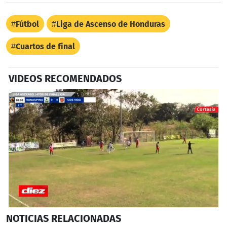
Fútbol
Liga de Ascenso de Honduras
Cuartos de final
VIDEOS RECOMENDADOS
0
NOTICIAS
RELACIONADAS
seconds
of