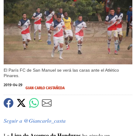
X
El París FC de San Manuel se verá las caras ante el Atlético
Pinares.
2019-04-29
GIAN CARLO CASTAÑEDA
Seguir a @Giancarlo_casta
Liga de Ascenso de Honduras
La
ha girado un