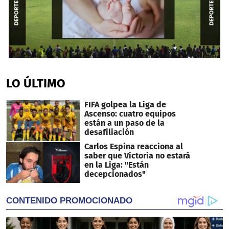
0
seconds
of
LO ÚLTIMO
3
minutes,
8
FIFA golpea la Liga de
seconds
Ascenso: cuatro equipos
están a un paso de la
desafiliación
Carlos Espina reacciona al
saber que Victoria no estará
en la Liga: "Están
decepcionados"