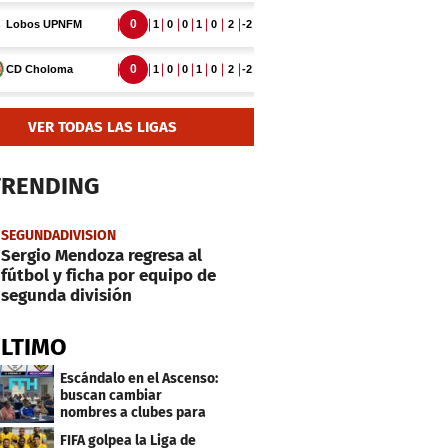
VER TODAS LAS LIGAS
TRENDING
SEGUNDADIVISION
Sergio Mendoza regresa al
fútbol y ficha por equipo de
segunda división
ÚLTIMO
Escándalo en el Ascenso:
buscan cambiar
nombres a clubes para
evitar millonarias
FIFA golpea la Liga de
deudas