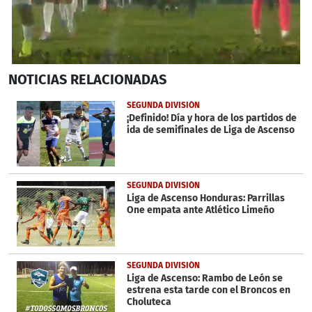
0
NOTICIAS
RELACIONADAS
seconds
of
3
SEGUNDA DIVISIÓN
minutes,
¡Definido! Día y hora de los partidos de
8
ida de semifinales de Liga de Ascenso
seconds
SEGUNDA DIVISIÓN
Liga de Ascenso Honduras: Parrillas
One empata ante Atlético Limeño
SEGUNDA DIVISIÓN
Liga de Ascenso: Rambo de León se
estrena esta tarde con el Broncos en
Choluteca