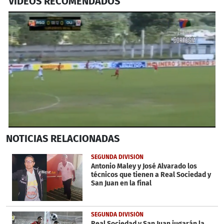
VIDEOS RECOMENDADOS
0
NOTICIAS
RELACIONADAS
seconds
of
1
SEGUNDA DIVISIÓN
minute,
Antonio Maley y José Alvarado los
30
técnicos que tienen a Real Sociedad y
seconds
San Juan en la final
SEGUNDA DIVISIÓN
Real Sociedad y San Juan jugarán la