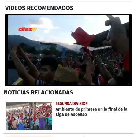
VIDEOS RECOMENDADOS
0
NOTICIAS
RELACIONADAS
seconds
of
1
SEGUNDA DIVISIÓN
minute,
Ambiente de primera en la final de la
2
Liga de Ascenso
seconds