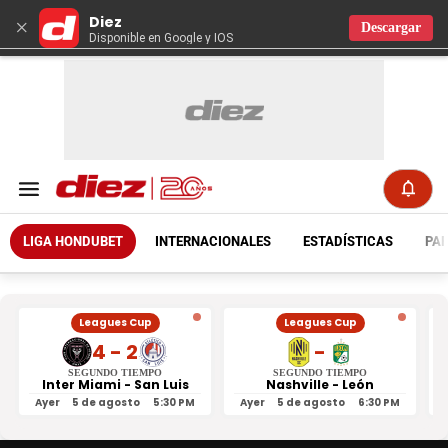
Diez
×
Descargar
Disponible en Google y IOS
LIGA HONDUBET
INTERNACIONALES
ESTADÍSTICAS
PAR
Leagues Cup
Leagues Cup
4 - 2
-
SEGUNDO TIEMPO
SEGUNDO TIEMPO
Inter Miami - San Luis
Nashville - León
Ayer
5 de agosto
5:30 PM
Ayer
5 de agosto
6:30 PM