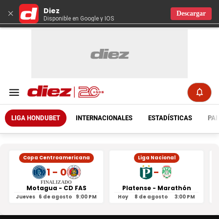
Diez
×
Descargar
Disponible en Google y IOS
LIGA HONDUBET
INTERNACIONALES
ESTADÍSTICAS
PAR
Copa Centroamericana
Liga Nacional
1 - 0
-
FINALIZADO
Motagua - CD FAS
Platense - Marathón
Jueves
6 de agosto
9:00 PM
Hoy
8 de agosto
3:00 PM