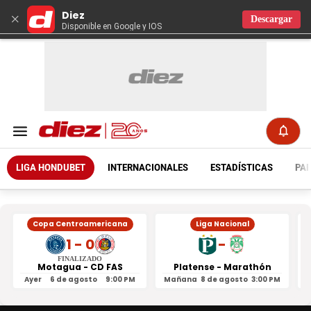
Diez
×
Descargar
Disponible en Google y IOS
LIGA HONDUBET
INTERNACIONALES
ESTADÍSTICAS
PAR
Copa Centroamericana
Liga Nacional
1 - 0
-
FINALIZADO
Motagua - CD FAS
Platense - Marathón
Ayer
6 de agosto
9:00 PM
Mañana
8 de agosto
3:00 PM