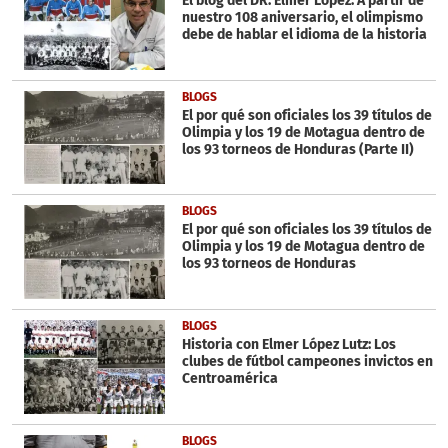
El blog del DR. Elmer López: A partir de
0
nuestro 108 aniversario, el olimpismo
debe de hablar el idioma de la historia
BLOGS
El por qué son oficiales los 39 títulos de
Olimpia y los 19 de Motagua dentro de
los 93 torneos de Honduras (Parte II)
BLOGS
El por qué son oficiales los 39 títulos de
Olimpia y los 19 de Motagua dentro de
los 93 torneos de Honduras
BLOGS
Historia con Elmer López Lutz: Los
clubes de fútbol campeones invictos en
Centroamérica
BLOGS