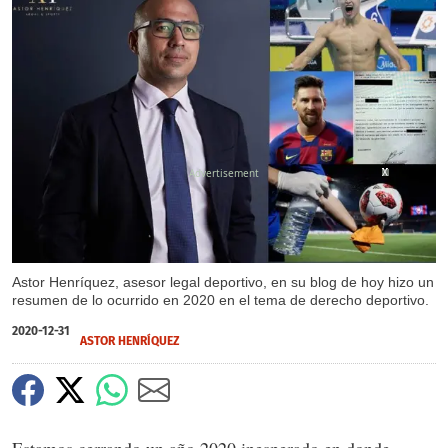
X
X
X
X
X
Astor Henríquez, asesor legal deportivo, en su blog de hoy hizo un
resumen de lo ocurrido en 2020 en el tema de derecho deportivo.
2020-12-31
ASTOR HENRÍQUEZ