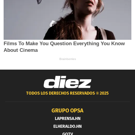
TODOS LOS DERECHOS RESERVADOS ®
2025
GRUPO OPSA
LAPRENSA.HN
ELHERALDO.HN
GOTV