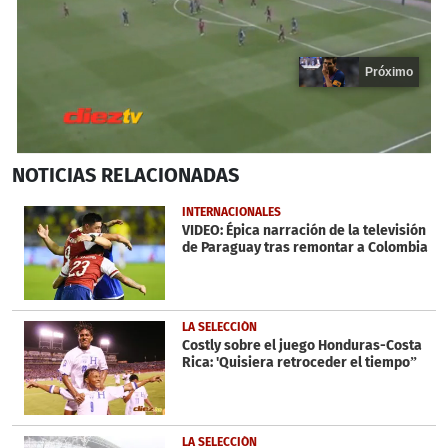
Próximo
0
NOTICIAS
RELACIONADAS
seconds
of
18
INTERNACIONALES
seconds
VIDEO: Épica narración de la televisión
de Paraguay tras remontar a Colombia
LA SELECCIÓN
Costly sobre el juego Honduras-Costa
Rica: 'Quisiera retroceder el tiempo”
LA SELECCIÓN