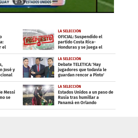
LA SELECCIÓN
o
OFICIAL: Suspendido el
a:
partido Costa Rica-
 el
Honduras y se juega el
sábado
LA SELECCIÓN
s,
Debate TELETICA: 'Hay
n José y
jugadores que todavía le
cional
guardan rencor a Pinto'
LA SELECCIÓN
de Messi
Estados Unidos a un paso de
smo se
Rusia tras humillar a
Panamá en Orlando