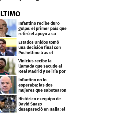
ÚLTIMO
Infantino recibe duro
golpe: el primer país que
retiró el apoyo a su
reelección
Estados Unidos tomó
una decisión final con
Pochettino tras el
Mundial
Vinicius recibe la
llamada que sacude al
Real Madrid y se iría por
este salario
Infantino no lo
esperaba: las dos
mujeres que sabotearon
sus planes con el
Histórico exequipo de
Mundial
David Suazo
desapareció en Italia: el
fin de una era