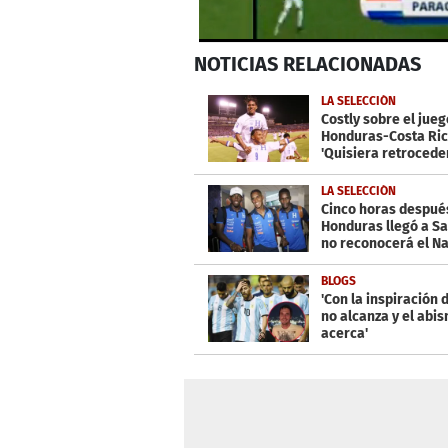
0
NOTICIAS
RELACIONADAS
seconds
of
59
LA SELECCIÓN
seconds
Volume
Costly sobre el jueg
0%
Honduras-Costa Ric
'Quisiera retroceder
tiempo”
LA SELECCIÓN
Cinco horas despué
Honduras llegó a Sa
no reconocerá el Na
BLOGS
'Con la inspiración 
no alcanza y el abi
acerca'