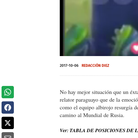
0
seconds
2017-10-06
REDACCIÓN DIEZ
of
0
seconds
Volume
0%
No hay mejor situación que un éxtas
relator paraguayo que de la emoció
como el equipo albirojo resurgía d
camino al Mundial de Rusia.
Ver: TABLA DE POSICIONES DE