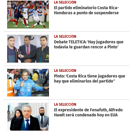
5
LA SELECCIÓN
minutes,
El partido eliminatorio Costa Rica-
28
Honduras a punto de suspenderse
seconds
LA SELECCIÓN
Debate TELETICA: 'Hay jugadores que
todavía le guardan rencor a Pinto'
LA SELECCIÓN
Pinto: 'Costa Rica tiene jugadores que
hay que eliminarlos del partido”
LA SELECCIÓN
El expresidente de Fenafuth, Alfredo
Hawit será condenado hoy en EUA