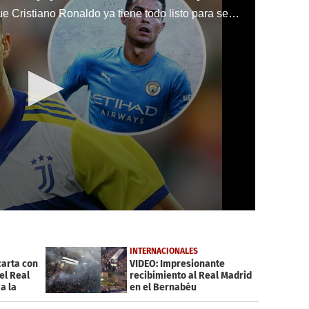
Diario AS de España asegura que Cristiano Ronaldo ya tiene todo listo para ser jugador del Manchester City.
INTERNACIONALES
carta con
VIDEO: Impresionante
el Real
recibimiento al Real Madrid
a la
en el Bernabéu