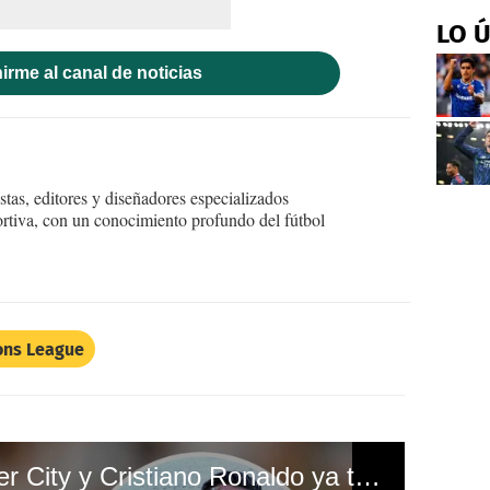
LO 
irme al canal de noticias
tas, editores y diseñadores especializados
ortiva, con un conocimiento profundo del fútbol
ns League
¡Bombazo! Manchester City y Cristiano Ronaldo ya tienen acuerdo; Juventus recibirá crack