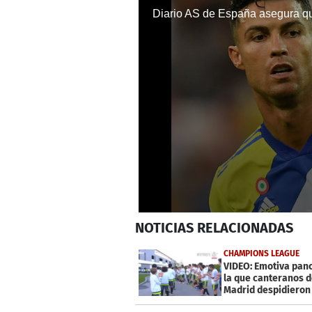
0
NOTICIAS
RELACIONADAS
seconds
of
28
CHAMPIONS LEAGUE
seconds
Volume
VIDEO: Emotiva pan
0%
la que canteranos d
Madrid despidieron 
plantilla