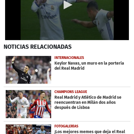
0
NOTICIAS
RELACIONADAS
seconds
of
39
INTERNACIONALES
seconds
Keylor Navas, un muro en la portería
del Real Madrid
CHAMPIONS LEAGUE
Real Madrid y Atlético de Madrid se
reencuentran en Milán dos años
después de Lisboa
FOTOGALERÍAS
¡Los mejores memes que deja el Real