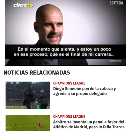
0
NOTICIAS
RELACIONADAS
seconds
of
41
CHAMPIONS LEAGUE
seconds
Diego Simeone pierde la cabeza y
agrede a su propio delegado
CHAMPIONS LEAGUE
Árbitro se inventa un penal a favor del
Atlético de Madrid, pero lo falla Torres