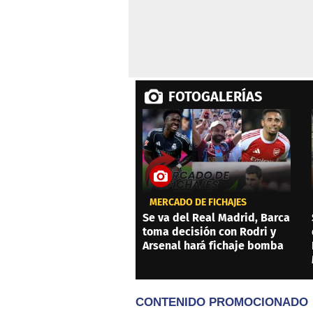
FOTOGALERÍAS
MERCADO DE FICHAJES
Se va del Real Madrid, Barca
toma decisión con Rodri y
Arsenal hará fichaje bomba