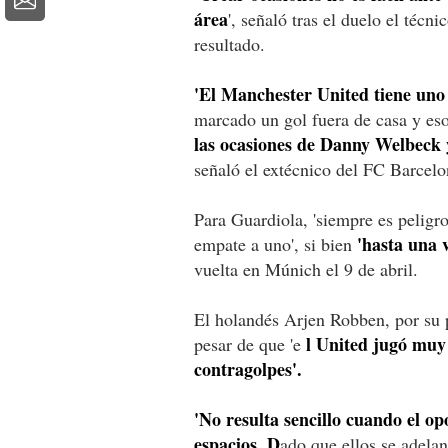
área
', señaló tras el duelo el técni
resultado.
'El Manchester United tiene uno
marcado un gol fuera de casa y es
las ocasiones de Danny Welbeck 
señaló el extécnico del FC Barcelo
Para Guardiola, 'siempre es peligro
'hasta una v
empate a uno', si bien
vuelta en Múnich el 9 de abril.
El holandés Arjen Robben, por su pa
l United jugó muy 
pesar de que 'e
contragolpes'.
'No resulta sencillo cuando el op
espacios. D
ado que ellos se adelan