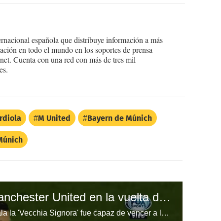
ernacional española que distribuye información a más
ción en todo el mundo en los soportes de prensa
ternet. Cuenta con una red con más de tres mil
es.
rdiola
M United
Bayern de Múnich
Múnich
Juventus derrota a Manchester United en la vuelta de Cristiano a Old Trafford
Con un único gol de Paulo Dybala la 'Vecchia Signora' fue capaz de vencer a los 'Diablos Rojos' en Champions