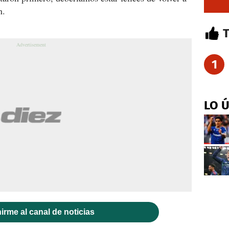
n.
1
LO 
irme al canal de noticias