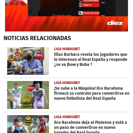
0
NOTICIAS
RELACIONADAS
seconds
of
3
LIGA HONDUBET
minutes,
Elías Burbara revela los jugadores que
6
le interesan al Real España y responde
seconds
¿se va Jhow y Buba ?
LIGA HONDUBET
¡Se sube a la Máquina! Ilce Barahona
firmará su contrato para convertirse en
nuevo futbolista del Real España
LIGA HONDUBET
Ilce Barahona deja al Platense y está a
un paso de convertirse en nuevo
jugador del Real España