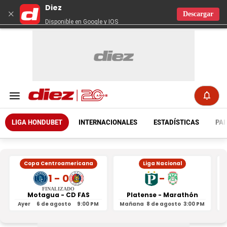
Diez
×
Descargar
Disponible en Google y IOS
LIGA HONDUBET
INTERNACIONALES
ESTADÍSTICAS
PAR
Copa Centroamericana
Liga Nacional
1 - 0
-
FINALIZADO
Motagua - CD FAS
Platense - Marathón
Ayer
6 de agosto
9:00 PM
Mañana
8 de agosto
3:00 PM