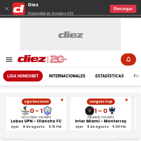
Diez
×
Descargar
Disponible en Google y IOS
LIGA HONDUBET
INTERNACIONALES
ESTADÍSTICAS
PAR
Liga Nacional
Leagues Cup
0 - 1
1 - 0
SEGUNDO TIEMPO
PRIMER TIEMPO
Lobos UPN - Olancho FC
Inter Miami - Monterrey
Ayer
8 de agosto
5:15 PM
Ayer
8 de agosto
5:00 PM