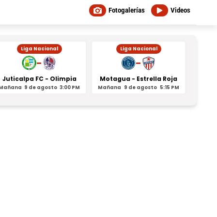
Fotogalerías
Videos
Liga Nacional
Liga Nacional
-
-
Juticalpa FC - Olimpia
Motagua - Estrella Roja
Indepe
Mañana
9 de agosto
3:00 PM
Mañana
9 de agosto
5:15 PM
Mañan