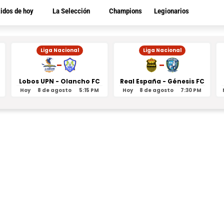
tidos de hoy
La Selección
Champions
Legionarios
Liga Nacional
Liga Nacional
-
-
Lobos UPN - Olancho FC
Real España - Génesis FC
Hoy
8 de agosto
5:15 PM
Hoy
8 de agosto
7:30 PM