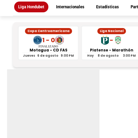
Liga Hondubet
Internacionales
Estadísticas
Par
Copa Centroamericana
Liga Nacional
1 - 0
-
FINALIZADO
Motagua - CD FAS
Platense - Marathón
Jueves
6 de agosto
9:00 PM
Hoy
8 de agosto
3:00 PM